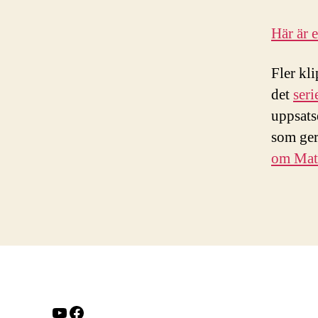
Här är 
Fler kli
det
ser
uppsats
som ger 
om Mat
YouTube
Facebook