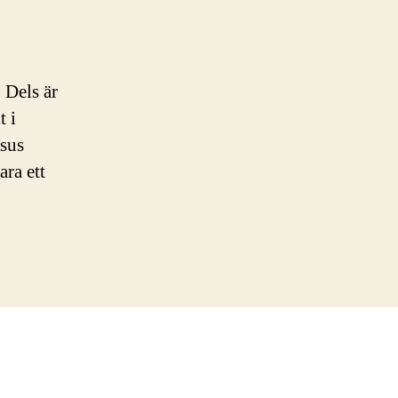
 Dels är
t i
esus
ara ett